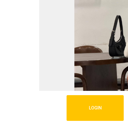
LOGIN