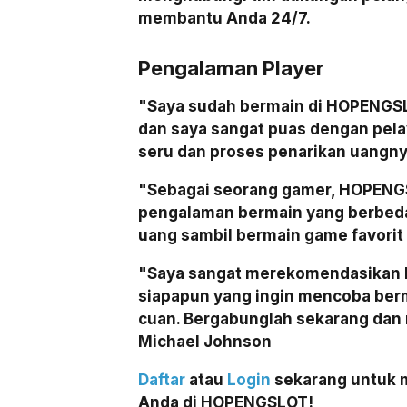
membantu Anda 24/7.
Pengalaman Player
"Saya sudah bermain di HOPENGSL
dan saya sangat puas dengan pe
seru dan proses penarikan uangnya
"Sebagai seorang gamer, HOPEN
pengalaman bermain yang berbeda
uang sambil bermain game favorit 
"Saya sangat merekomendasikan
siapapun yang ingin mencoba ber
cuan. Bergabunglah sekarang dan 
Michael Johnson
Daftar
atau
Login
sekarang untuk 
Anda di HOPENGSLOT!