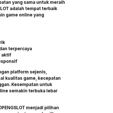
mpatan yang sama untuk meraih
LOT adalah tempat terbaik
in game online yang
rik
dan terpercaya
 aktif
esponsif
ngan platform sejenis,
al kualitas game, kecepatan
ggan. Kesempatan untuk
line semakin terbuka lebar
HOPENGSLOT menjadi pilihan