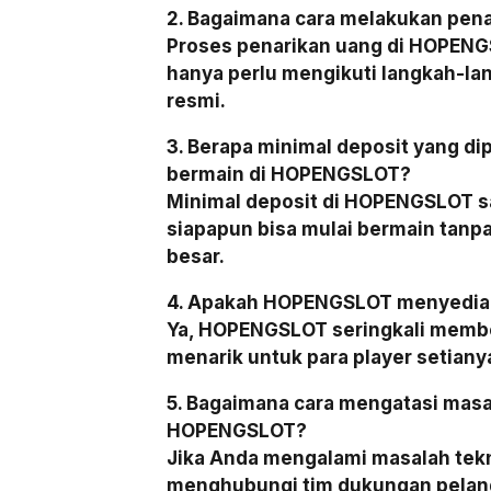
2. Bagaimana cara melakukan pen
Proses penarikan uang di HOPEN
hanya perlu mengikuti langkah-lan
resmi.
3. Berapa minimal deposit yang d
bermain di HOPENGSLOT?
Minimal deposit di HOPENGSLOT s
siapapun bisa mulai bermain tanp
besar.
4. Apakah HOPENGSLOT menyediak
Ya, HOPENGSLOT seringkali memb
menarik untuk para player setiany
5. Bagaimana cara mengatasi masal
HOPENGSLOT?
Jika Anda mengalami masalah tekn
menghubungi tim dukungan pela