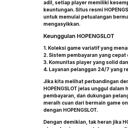
adil, setiap player memiliki kese
keuntungan. Situs resmi HOPENGS
untuk memulai petualangan berma
mengasyikkan.
Keunggulan HOPENGSLOT
1. Koleksi game variatif yang mena
2. Sistem pembayaran yang cepat 
3. Komunitas player yang solid dan
4. Layanan pelanggan 24/7 yang r
Jika kita melihat perbandingan de
HOPENGSLOT jelas unggul dalam h
pembayaran, dan dukungan pelan
meraih cuan dari bermain game on
dengan HOPENGSLOT.
Dengan demikian, tak heran jika 